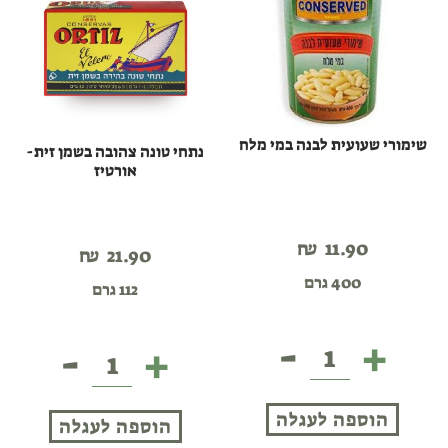
שימורי שעועית לבנה במי מלח
נתחי טונה צהובה בשמן זית-
אורטיז
₪
11.90
₪
21.90
400 גרם
112 גרם
-
+
-
+
שימורי
נתחי
שעועית
טונה
לבנה
צהובה
הוספה לעגלה
במי
הוספה לעגלה
בשמן
מלח