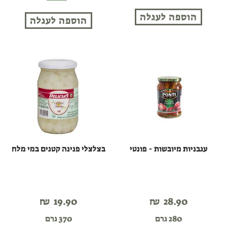
גבעול
רומנה
הוספה לעגלה
(בשמן
הוספה לעגלה
בשמן
חמניות)
עגבניות מיובשות - פונטי
בצלצלי פנינה קטנים במי מלח
₪
19.90
₪
28.90
280 גרם
370 גרם