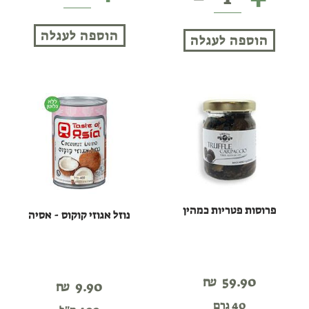
גמדי
דקל
שלם
שלמים
הוספה לעגלה
במי
הוספה לעגלה
מלח
פרוסות פטריות כמהין
נוזל אגוזי קוקוס - אסיה
₪
59.90
₪
9.90
40 גרם