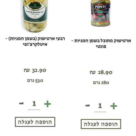
רבעי ארטישוק (בשמן חמניות) -
ארטישוק מתובל בשמן חמניות -
איטלקרצ'ופי
פונטי
₪
32.90
₪
28.90
530 גרם
280 גרם
-
+
-
+
רבעי
ארטישוק
ארטישוק
מתובל
(בשמן
בשמן
הוספה לעגלה
חמניות)
הוספה לעגלה
חמניות
-
-