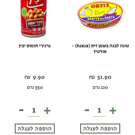
טונה לבנה בשמן זית (צנצנת) -
גרגירי חומוס יכין
אורטיז
₪
9.90
₪
51.90
220 גרם
550 גרם
-
+
-
+
טונה
גרגירי
לבנה
חומוס
בשמן
יכין
הוספה לעגלה
הוספה לעגלה
זית