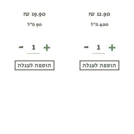
₪
19.90
₪
12.90
400 מ"ל
90 מ״ל
-
+
-
+
קרם
צלפים
קוקוס
מינאטורים
-
בחומץ
הוספה לעגלה
הוספה לעגלה
אסיה