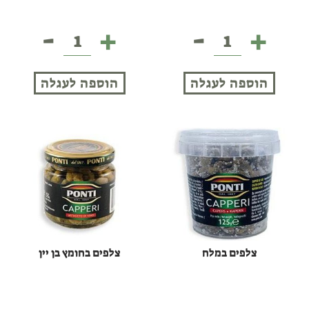
-
+
-
+
עגבניות
בצלצלי
מיובשות
פנינה
-
קטנים
הוספה לעגלה
הוספה לעגלה
פונטי
במי
מלח
צלפים במלח
צלפים בחומץ בן יין