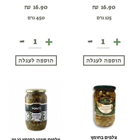
₪
16.90
₪
16.90
125 גרם
450 גרם
-
+
-
+
צלפים
צלפים
במלח
בחומץ
בן
הוספה לעגלה
הוספה לעגלה
יין
צלפים בחומץ
צלפים פונטי בחומץ בן יין