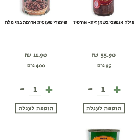
פילה אנשובי בשמן זית- אורטיז
שימורי שעועית אדומה במי מלח
₪
11.90
₪
55.90
95 גרם
400 גרם
-
+
-
+
פילה
שימורי
אנשובי
שעועית
בשמן
אדומה
הוספה לעגלה
הוספה לעגלה
זית-
במי
אורטיז
מלח