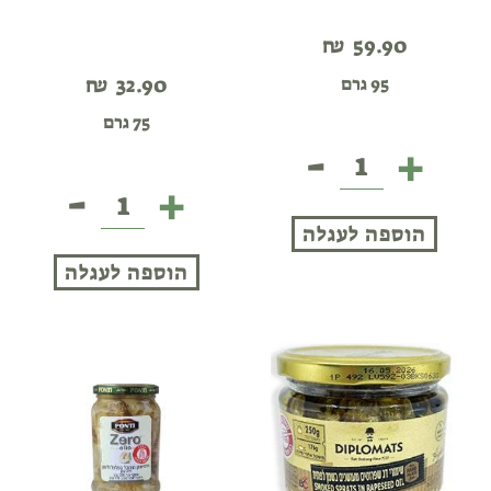
₪
59.90
₪
32.90
95 גרם
75 גרם
-
+
פילה
אנשובי
-
+
פילה
בשמן
אנשובי
הוספה לעגלה
זית
בשמן
-
הוספה לעגלה
זית
אורטיז