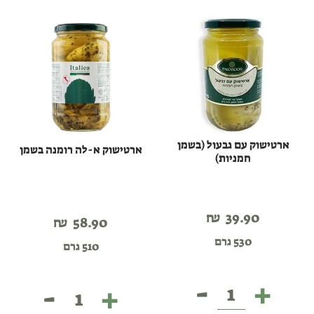
איטלקרצ'ופי
פונטי
ארטישוק עם גבעול (בשמן
ארטישוק א-לה רומנה בשמן
חמניות)
₪
39.90
₪
58.90
530 גרם
510 גרם
-
+
-
+
ארטישוק
ארטישוק
עם
א-לה