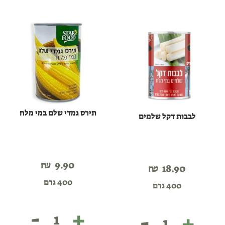
זית-
אורטיז
תירס גמדי שלם במי מלח
לבבות דקל שלמים
₪
9.90
₪
18.90
400 גרם
400 גרם
-
+
-
+
תירס
לבבות