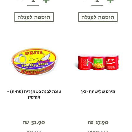
קל
בהירה
יכין
בשמן
הוספה לעגלה
הוספה לעגלה
זית
-
אורטיז
תירס שלישיות יכין
טונה לבנה בשמן זית (פחית) -
אורטיז
₪
51.90
₪
17.90