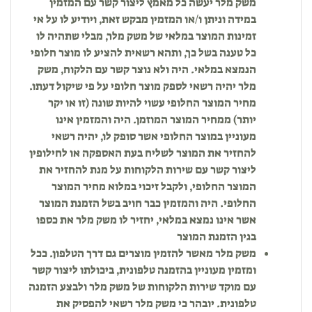
משק מלר יעשה כל מאמץ ליצור קשר עם המזמין
במידה וניתן ו/או המזמין מבקש זאת, ויודיע לו על אי
זמינות המוצר במלאי של משק מלר, מבלי שתהיה לו
כל טענה בשל כך, ותהא רשאית להציע לו מוצר חלופי
הנמצא במלאי. היה ולא נוצר קשר עם הלקוח, משק
מלר יהיה רשאי לספק מוצר חלופי על פי שיקול דעתו.
מחיר המוצר החלופי עשוי להיות שונה (זו או יקר
יותר) ממחיר המוצר המוזמן. היה והמזמין אינו
מעוניין במוצר החלופי אשר סופק לו, יהיה רשאי
להחזיר את המוצר לשליח בעת האספקה או לחילופין
ליצור קשר עם שירות הלקוחות על מנת להחזיר את
המוצר החלופי, ולקבל זיכוי במלוא מחיר המוצר
החלופי. היה והמזמין כבר חויב בשל הזמנת המוצר
אשר אינו נמצא במלאי, יחזיר לו משק מלר את כספו
בגין הזמנת המוצר
משק מלר מאשר להזמין מוצרים גם דרך הטלפון. ככל
ומזמין מעוניין בהזמנה טלפונית, ביכולתו ליצור קשר
עם מוקד שירות הלקוחות של משק מלר ולבצע הזמנה
טלפונית. יובהר כי משק מלר רשאי להפסיק את