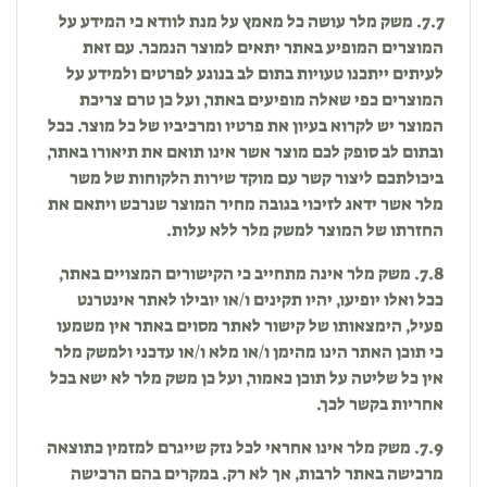
7.7. משק מלר עושה כל מאמץ על מנת לוודא כי המידע על
המוצרים המופיע באתר יתאים למוצר הנמכר. עם זאת
לעיתים ייתכנו טעויות בתום לב בנוגע לפרטים ולמידע על
המוצרים כפי שאלה מופיעים באתר, ועל כן טרם צריכת
המוצר יש לקרוא בעיון את פרטיו ומרכיביו של כל מוצר. ככל
ובתום לב סופק לכם מוצר אשר אינו תואם את תיאורו באתר,
ביכולתכם ליצור קשר עם מוקד שירות הלקוחות של משר
מלר אשר ידאג לזיכוי בגובה מחיר המוצר שנרכש ויתאם את
החזרתו של המוצר למשק מלר ללא עלות.
7.8. משק מלר אינה מתחייב כי הקישורים המצויים באתר,
ככל ואלו יופיעו, יהיו תקינים ו/או יובילו לאתר אינטרנט
פעיל, הימצאותו של קישור לאתר מסוים באתר אין משמעו
כי תוכן האתר הינו מהימן ו/או מלא ו/או עדכני ולמשק מלר
אין כל שליטה על תוכן כאמור, ועל כן משק מלר לא ישא בכל
אחריות בקשר לכך.
7.9. משק מלר אינו אחראי לכל נזק שייגרם למזמין כתוצאה
מרכישה באתר לרבות, אך לא רק. במקרים בהם הרכישה