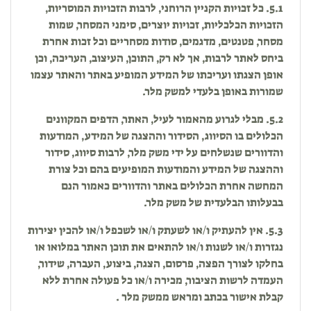
5.1. כל זכויות הקניין הרוחני, לרבות הזכויות המוסריות,
הזכויות הכלכליות, זכויות יוצרים, סימני המסחר, שמות
מסחר, פטנטים, מדגמים, סודות מסחריים וכל זכות אחרת
ביחס לאתר לרבות, אך לא רק, התוכן, העיצוב, העריכה, וכן
אופן הצגתו ועריכתו של המידע המופיע באתר והאתר עצמו
שמורות באופן בלעדי למשק מלר.
5.2. מבלי לגרוע מהאמור לעיל, האתר, הדפים המקוונים
הכלולים בו הסיווג, הסידור וההצגה של המידע, המודעות
והדוורים שנשלחים על ידי משק מלר, לרבות סיווג, סידור
וההצגה של המידע והמודעות המופיעים בהם וכל צורת
המחשה אחרת הכלולים באתר והדוורים כאמור הנם
בבעלותו הבלעדית של משק מלר.
5.3. אין להעתיק ו/או לשעתק ו/או לשכפל ו/או להכין יצירות
נגזרות ו/או לשנות ו/או להתאים את תוכן האתר במלואו או
בחלקו לצורך הפצה, פרסום, הצגה, ביצוע, העברה, שידור,
העמדה לרשות הציבור, מכירה ו/או כל פעולה אחרת ללא
קבלת אישור בכתב ומראש ממשק מלר .