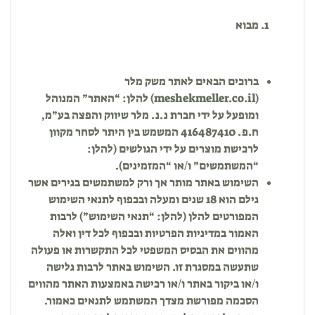
מבוא
ברוכים הבאים לאתר משק מלר
(
meshekmeller.co.il
) להלן: “האתר” המנוהל
ומופעל על ידי חברת נ.נ. מלר שיווק והפצה בע”מ,
ח.פ. 416487410 המשמש בין היתר לסחר מקוון
לרכישת מוצרים על ידי הגולשים (להלן:
“המשתמשים” ו/או “המזמינים).
השימוש באתר מותר אך ורק למשתמשים בגירים אשר
גילם הוא 18 שנים ומעלה ובכפוף לתנאי השימוש
המפורטים להלן (להלן: “תנאי השימוש”) לרבות
האמור במדיניות הפרטיות ובכפוף לכל דין ואלה
מהווים את הבסיס המשפטי לכל התקשרות או פעולה
שתעשה במסגרת זו. השימוש באתר לרבות גלישה
ו/או ביקור באתר ו/או רכישה באמצעות האתר מהווים
הסכמה מפורשת מצדך המשתמש לתנאים כאמור.