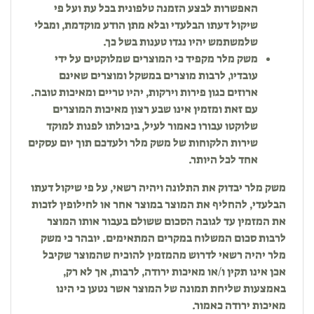
האפשרות לבצע הזמנה טלפונית בכל עת ועל פי
שיקול דעתו הבלעדי ובלא מתן הודע מוקדמת, ומבלי
שלמשתמש יהיו נגדו טענות בשל כך.
משק מלר מקפיד כי המוצרים שמלוקטים על ידי
עובדיו, לרבות מוצרים במשקל ומוצרים שאינם
ארוזים כגון פירות וירקות, יהיו טריים ומאיכות טובה.
עם זאת ומזמין אינו שבע רצון מאיכות המוצרים
שלוקטו עבורו כאמור לעיל, ביכולתו לפנות למוקד
שירות הלקוחות של משק מלר ולעדכם תוך יום עסקים
אחד לכל היותר.
משק מלר יבדוק את התלונה ויהיה רשאי, על פי שיקול דעתו
הבלעדי, להחליף את המוצר במוצר אחר או לחילופין לזכות
את המזמין עד לגובה הסכום ששולם בעבור אותו המוצר
לרבות סכום המשלוח במקרים המתאימים. יובהר כי משק
מלר יהיה רשאי לדרוש מהמזמין להוכיח שהמוצר שקיבל
אכן אינו תקין ו/או מאיכות ירודה, לרבות, אך לא רק,
באמצעות שליחת תמונה של המוצר אשר נטען כי הינו
מאיכות ירודה כאמור.