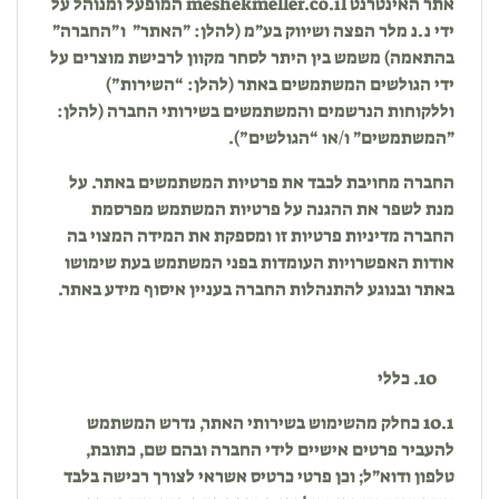
אתר האינטרנט
meshekmeller.co.il
המופעל ומנוהל על
ידי נ.נ מלר הפצה ושיווק בע״מ (להלן: ״האתר״ ו״החברה״
בהתאמה) משמש בין היתר לסחר מקוון לרכישת מוצרים על
ידי הגולשים המשתמשים באתר (להלן: “השירות”)
וללקוחות הנרשמים והמשתמשים בשירותי החברה (להלן:
״המשתמשים״ ו/או “הגולשים”).
החברה מחויבת לכבד את פרטיות המשתמשים באתר. על
מנת לשפר את ההגנה על פרטיות המשתמש מפרסמת
החברה מדיניות פרטיות זו ומספקת את המידה המצוי בה
אודות האפשרויות העומדות בפני המשתמש בעת שימושו
באתר ובנוגע להתנהלות החברה בעניין איסוף מידע באתר.
כללי
10.1 כחלק מהשימוש בשירותי האתר, נדרש המשתמש
להעביר פרטים אישיים לידי החברה ובהם שם, כתובת,
טלפון ודוא״ל; וכן פרטי כרטיס אשראי לצורך רכישה בלבד