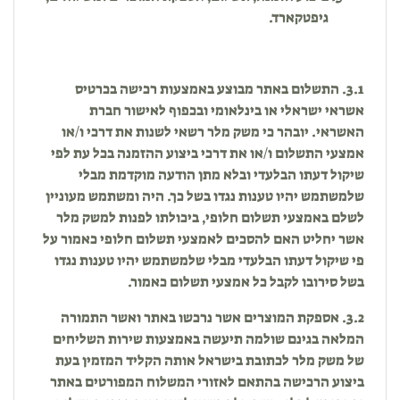
גיפטקארד.
3.1. התשלום באתר מבוצע באמצעות רכישה בכרטיס
אשראי ישראלי או בינלאומי ובכפוף לאישור חברת
האשראי. יובהר כי משק מלר רשאי לשנות את דרכי ו/או
אמצעי התשלום ו/או את דרכי ביצוע ההזמנה בכל עת לפי
שיקול דעתו הבלעדי ובלא מתן הודעה מוקדמת מבלי
שלמשתמש יהיו טענות נגדו בשל כך. היה ומשתמש מעוניין
לשלם באמצעי תשלום חלופי, ביכולתו לפנות למשק מלר
אשר יחליט האם להסכים לאמצעי תשלום חלופי כאמור על
פי שיקול דעתו הבלעדי מבלי שלמשתמש יהיו טענות נגדו
בשל סירובו לקבל כל אמצעי תשלום כאמור.
3.2. אספקת המוצרים אשר נרכשו באתר ואשר התמורה
המלאה בגינם שולמה תיעשה באמצעות שירות השליחים
של משק מלר לכתובת בישראל אותה הקליד המזמין בעת
ביצוע הרכישה בהתאם לאזורי המשלוח המפורטים באתר