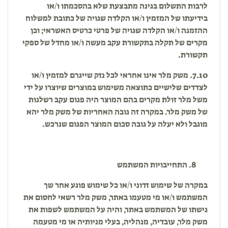
לרבות התשלום בגינה מתבצעת שלא בהסכמתו ו/או
בידיעתו של המזמין ו/או הקלדה שגויה של כתובת למשלוח
ההזמנה ו/או הקלדה שגויה של פרטי כרטיס האשראי; וכן
מקרים של תקלה בתקשורת עקב מעשה ו/או מחדל של ספקי
תקשורת.
7.10. משק מלר אינו אחראי לכל נזק שייגרם למזמין ו/או
לצדדים שלישיים כתוצאה משימוש במוצרים שיוצרו על ידי
משל מלר זולת מקרים בהם המוצר היה פגום עקב רשלנות
של משק מלר. במקרה זה גובה האחריות של משק מלר יהא
מוגבל ולא יעלה על גובה סכום המוצר הפגום שנרכש.
התחייבויות המשתמש
במקרה של שימוש זדוני ו/או כל שימוש פוגע אחר שך
המשתמש ו/או מי מטעמו באתר, משק מלר רשאי לחסום את
גישתו של המשתמש באתר, והיה על המשתמש לשפות את
משק מלר, עובדיה, מנהליה, בעלי מניותיה או מי מטעמה