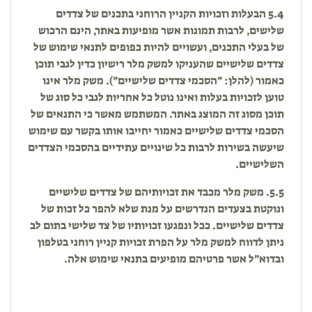
5.4 הבעלות וזכויות הקניין הרוחני בתכנים של צדדים
שלישים, לרבות תמונות אשר מופיעות באתר, הינם הרכוש
של בעלי התכנים, ועשויים להיות כפופים לתנאי שימוש של
צדדים שלישיים שהעניקו למשק מלר רישיון כדין לגבי תוכן
כאמור (להלן: ״הסכמי צדדים שלישיים״). משק מלר אינו
טוען לזכויות בעלות ואינו נוטל כל אחריות לגבי כל סוג של
תוכן מסוג זה המוצג באתר. המשתמש מאשר כי התנאים של
הסכמי צדדים שלישיים כאמור יחייבו אותו בקשר עם שימוש
שיעשה בשירות לרבות כל שינויים עתידיים בהסכמי הצדדים
השלישיים.
5.5. משק מלר מכבד את זכויותיהם של צדדים שלישיים
ונוקטת בצעדים הנדרשים על מנת שלא להפר כל זכות של
צדדים שלישיים. ככל ונפגעו זכויותיו של צד שלישי בתום לב
ניתן לדווח למשק מלר על הפרת זכויות קניין רוחני בטלפון
ובדוא״ל אשר פרטיהם מופיעים בתנאי שימוש אלה.