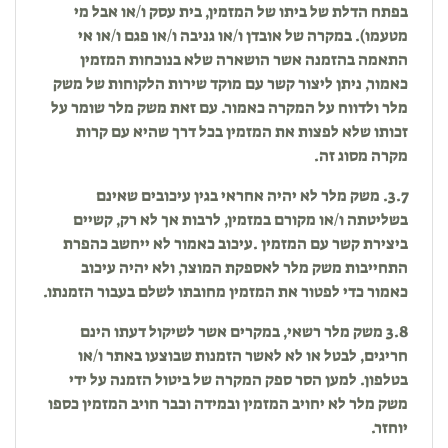
בפתח הדלת של ביתו של המזמין, בית עסק ו/או אבל מי
מטעמו). במקרה של אובדן ו/או גניבה ו/או פגם ו/או אי
התאמה בהזמנה אשר הושארה שלא בנוכחות המזמין
כאמור, ניתן ליצור קשר עם מוקד שירות הלקוחות של משק
מלר ולדווח על המקרה כאמור. עם זאת משק מלר שומר על
זכותו שלא לפצות את המזמין בכל דרך שהיא עם קרות
מקרה מסוג זה.
3.7. משק מלר לא יהיה אחראי בגין עיכובים שאינם
בשליטתה ו/או מקורם במזמין, לרבות אך לא רק, קשיים
ביצירת קשר עם המזמין .עיכוב כאמור לא ייחשב כהפרת
התחייבות משק מלר לאספקת המוצר, ולא יהיה עיכוב
כאמור כדי לפטור את המזמין מחובתו לשלם בעבור הזמנתו.
3.8 משק מלר רשאי, במקרים אשר לשיקול דעתו הינם
חריגים, לבטל או לא לאשר הזמנות שבוצעו באתר ו/או
בטלפון. למען הסר ספק המקרה של ביטול הזמנה על ידי
משק מלר לא יחויב המזמין ובמידה וכבר חויב המזמין כספו
יוחזר.