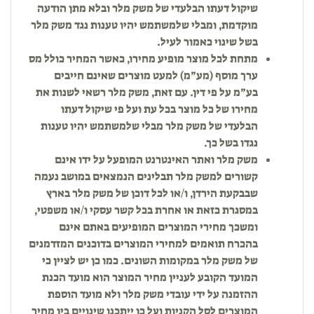
שיקול דעתו הבלעדי של משק מלר ובלא מתן הודעה
מוקדמת, ומבלי שלמשתמש יהיו טענות נגד משק מלר
בשל שינוי כאמור לעיל.
מתחת לכל מוצר מופיע מחירו, כאשר המחיר כולל מס
ערך מוסף (מע”מ) למעט מוצרים שאינם חייבים
בע”מ על פי דין. עם זאת, משק מלר רשאי לשנות את
מחירו של כל מוצר בכל עת ועל פי שיקול דעתו
הבלעדי של משק מלר מבלי שלמשתמש יהיו טענות
נגדו בשל כך.
משק מלר ואתר האינטרנט המופעל על ידו אינם
קשורים למשק מלר תבלינים הנמצאים במושב נעמה
שבבקעת הירדן, ו/או לכל דוכן של משק מלר בארץ
במסגרת כזאת או אחרת בכל קשר עסקי ו/או משפטי,
ומשכך מחירי המוצרים המופיעים באתם אינם
בהכרח תואמים למחירי המוצרים בדוכנים המזדמנים
של משק מלר במקומות השונים. כמו כן יש לציין כי
המועד הקובע לעניין מחיר המוצר הוא מועד הכנת
ההזמנה על ידי עובדי משק מלר ולא מועד הוספת
המוצרים לסל הקניות ועל כן ייתכנו שינויים בין מחיר