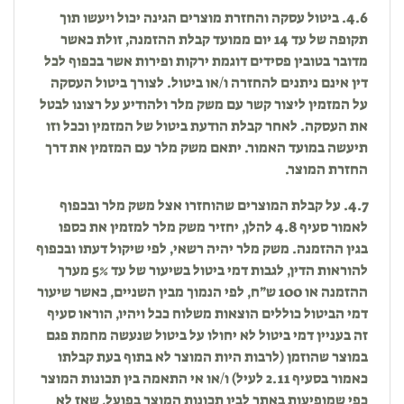
4.6. ביטול עסקה והחזרת מוצרים הגינה יכול ויעשו תוך
תקופה של עד 14 יום ממועד קבלת ההזמנה, זולת כאשר
מדובר בטובין פסידים דוגמת ירקות ופירות אשר בכפוף לכל
דין אינם ניתנים להחזרה ו/או ביטול. לצורך ביטול העסקה
על המזמין ליצור קשר עם משק מלר ולהודיע על רצונו לבטל
את העסקה. לאחר קבלת הודעת ביטול של המזמין וככל וזו
תיעשה במועד האמור. יתאם משק מלר עם המזמין את דרך
החזרת המוצר.
4.7. על קבלת המוצרים שהוחזרו אצל משק מלר ובכפוף
לאמור סעיף 4.8 להלן, יחזיר משק מלר למזמין את כספו
בגין ההזמנה. משק מלר יהיה רשאי, לפי שיקול דעתו ובכפוף
להוראות הדין, לגבות דמי ביטול בשיעור של עד 5% מערך
ההזמנה או 100 ש״ח, לפי הנמוך מבין השניים, כאשר שיעור
דמי הביטול כוללים הוצאות משלוח ככל ויהיו, הוראו סעיף
זה בעניין דמי ביטול לא יחולו על ביטול שנעשה מחמת פגם
במוצר שהוזמן (לרבות היות המוצר לא בתוף בעת קבלתו
כאמור בסעיף 2.11 לעיל) ו/או אי התאמה בין תכונות המוצר
כפי שמופיעות באתר לבין תכונות המוצר בפועל, שאז לא