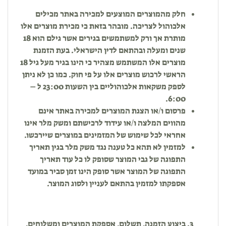
חלק מהמוצרים המוצעים למכירה באתר מכילים
אלכוהול לצריכה. מובהר בזאת כי מכירת מוצרים אלו
מותרת אך ורק למשתמשים בגירים אשר גילם הוא 18
שנים ומעלה ובהתאם לדין הישראלי. בעת הזמנת
מוצרים אלו המשתמש מצהיר כי הינו בגיר מעל גיל 18
הראשי לרכוש מוצרים אלו על פי חוק. כמו כן לא ניתן
לספק משקאות אלכוהוליים בין השעות 23:00 ל –
6:00.
פרסום ו/או הצגת המוצרים למכירה באתר אינם
מהווים המלצה ו/או עידוד לרכישתם ומשק מלר אינו
אחראי לכל שימוש של המזמינים במוצרים שיירכשו.
למזמין לא תהא כל טענה נגד משק מלר בגין תאריך
התפוגה של גבי המוצר שסופק לו כל עוד תאריך
התפוגה של המוצר אשר סופק הינו זמן סביר במועד
אספקתו למזמין בהתאם לעניין ולסוג המוצר.
ביצוע הזמנה, תשלום, אספקת המוצרים ומשלוחים,