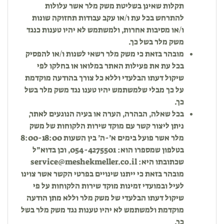
תקלות שאינן בשליטת משק מלר אשר עלולות
להתרחש בכל עת ו/או עקב עבודות תחזוקה שונות
ו/או מסיבות אחרות, ולמשתמש לא יהיו טענות כנגד
משק מלר בשל כך.
מובהר בזאת כי משק מלר רשאי לשנות ו/או להפסיק
בכל עת את פעילות האתר במלואו או בחלקו לפי
שיקול דעתו הבלעדי וללא כל צורך בהודעה מוקדמת
על כך מבלי שלמשתמש יהיו טענו נגד משק מלר בשל
כך.
בכל שאלה, הבהרה, הערה או בעיה הנוגעים לאתר,
ניתן ליצור קשר עם מוקד שירות הלקוחות של משק
מלר אשר פועל בימים א’-ה’ בין השעות 8:00-18:00
בטלפון שמספרו הוא: 054-4275501, וכן בדוא”ל
שכתובתו היא:
service@meshekmeller.co.il
מובהר בזאת כי ייתנו שינויים בפרטי הקשר אשר צוינו
לעיל ובמועדי זמינות מוקד שירות הלקוחות על פי
שיקול דעתו הבלעדי של משק מלר וללא מתן הודעה
מוקדמת ולמשתמש לא יהיו טענות נגד משק מלר בשל
כך.