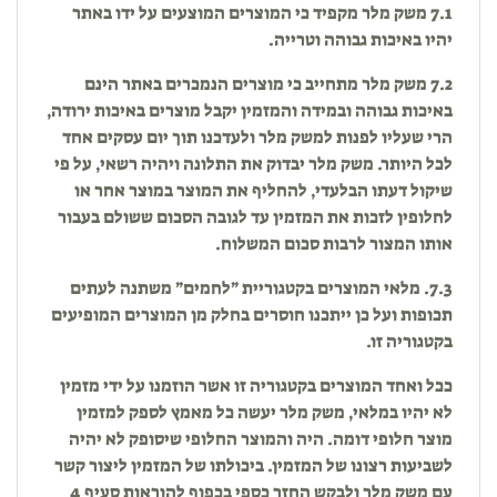
7.1 משק מלר מקפיד כי המוצרים המוצעים על ידו באתר
יהיו באיכות גבוהה וטרייה.
7.2 משק מלר מתחייב כי מוצרים הנמכרים באתר הינם
באיכות גבוהה ובמידה והמזמין יקבל מוצרים באיכות ירודה,
הרי שעליו לפנות למשק מלר ולעדכנו תוך יום עסקים אחד
לכל היותר. משק מלר יבדוק את התלונה ויהיה רשאי, על פי
שיקול דעתו הבלעדי, להחליף את המוצר במוצר אחר או
לחלופין לזכות את המזמין עד לגובה הסכום ששולם בעבור
אותו המצור לרבות סכום המשלוח.
7.3. מלאי המוצרים בקטגוריית ״לחמים״ משתנה לעתים
תכופות ועל כן ייתכנו חוסרים בחלק מן המוצרים המופיעים
בקטגוריה זו.
ככל ואחד המוצרים בקטגוריה זו אשר הוזמנו על ידי מזמין
לא יהיו במלאי, משק מלר יעשה כל מאמץ לספק למזמין
מוצר חלופי דומה. היה והמוצר החלופי שיסופק לא יהיה
לשביעות רצונו של המזמין. ביכולתו של המזמין ליצור קשר
עם משק מלר ולבקש החזר כספי בכפוף להוראות סעיף 4