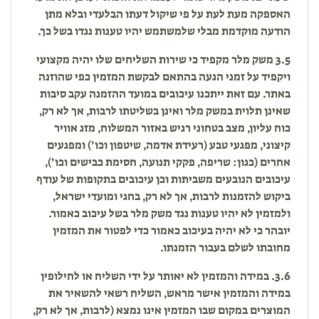
האספקה מעת לעת על פי שיקול דעתו הבלעדי ובלא מתן
הודעה מוקדמת מבלי שלמשתמש יהיו טענות נגדו בשל כך.
3.5 משק מלר מקפיד כי שירות השליחים שלו יהיה מקצועי
ויקפיד על זמני הגעה בהתאם לבקשת המזמין כפי שהוזנה
באתר. עם זאת ייתכנו עיכובים במועד ההזמנה עקב סיבות
שאינן תלוית במשק מלר ואינן בשליטתו לרבות, אך לא רק,
כוח עליון, מצב בטחוני רגיש באזור המשלוח, מזג אוויר
קיצוני, מפגעי טבע (רעידת אדמה, שיטפון וכו׳) ומפגעים
אחרים (כגון: שריפה, פקקי תנועה, חסימת כבישים וכו׳),
עיכובים הנובעים משביתות וכן עיכובים בתקופות של עודף
ביקוש להזמנות לרבות, אך לא רק, בחגי ומועדי ישראל,
ולמזמין לא יהיו טענות נגד משק מלר בשל עיכוב כאמור.
יובהר כי לא יהיה בעיכוב כאמור כדי לפטור את המזמין
מחובתו לשלם בעבור הזמנתו.
3.6. במידה והמזמין לא יאותר על ידי השליח או לחילופין
במידה והמזמין אישר מראש, השליח רשאי להשאיר את
המוצרים במקום שבו המזמין אינו נמצא (לרבות, אך לא רק,