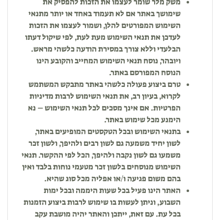
משק מלר שומר לעצמו את הזכות להפסיק את
שימושך באתר אם לא תעמוד באחד או יותר מתנאי
השימוש המפורטים להלן, ושמור לעצמו את הזכות
לעדכן את תנאי השימוש מעת לעת, לפי שיקול דעתו
הבלעדי וללא צורך במסירת הודעה כלשהי מראש.
ויובהר, נוסח תנאי השימוש המחייב והקובע הינו
הנוסח המפורסם באתר.
טרם ביצוע פעולה כלשהי באתר מתבקש המשתמש
לקרוא, בעיון רב, את תנאי השימוש לרבות מדיניות
הפרטיות. אם אינך מסכים לכל תנאי השימוש – נא
הימנע מכל שימוש באתר.
בתנאי השימוש ובכל הטקסטים המופיעים באתר,
לשון יחיד משמעה גם לשון רבים ולהיפך, ולשון זכר
משמעו גם לשון נקבה ולהיפך, הכל לפי ההקשר. תנאי
השימוש מנוסחים בלשון זכר מטעמי נוחות בלבד ואין
בהם משום פגיעה ו/או אפליה מכל סוג שהיא.
האתר הינו פעיל בכל שעות היממה ובכל ימות
השבוע, וניתן לעשות בו שימוש לרבות ביצוע הזמנות
בכל עת. עם זאת, ייתכן והאתר יהיה מושבת עקב