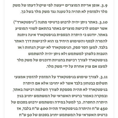
3.9. אופן אריזת המוצרים ייעשה לפי שיקול דעתו של משק
מלר ולמזמין לא תהיה כל טענה נגד משק מלר בשל כך.
3.10. באתר ניתן יהיה לרכוש כרטיסי מתנה (״גיפטקארד״)
אשר ישמש לרכישת מוצרים באתר בהתאם לשווי המופיע
באתר. יודגש כי היתרה הכספית בגיפטקארד אינה ניתנת
להמרה לכסף והשימוש היחיד בו הוא לרכישות דרך האתר
בלבד. למען הסר ספק, הגיפטקארד לא יעניק הנחות ו/או
הטבות כלשהן למשתמש ולא ניתן יהיה להשתמש
בגיפטקארד לצורך רכישת בחנויות ודוכנים של משק מלר
למעט אם צוין אחרת על ידי משק מלר.
3.11. לצורך שימוש בגיפטקארד על המזמין להזמין אמצעי
תשלום כבטחון בלבד אשר לא יחויבו אלא אם היתרה
בגיפטקארד לא תהיה מספקת לצורך השלמת רכישה באתר,
ובמקרה כאמור כרטיס האשראי של המשתמש יחויב בגין
היתרה החסרה. כך למשל במידה ומשתמש ירכוש בסכום של
450 ש״ח והיתרה בגיפטקארד תהיה 400 ש״ח בלבד, אז
כרטיס האשראי של המשתמש יחויב בסכום של 50 ש״ח