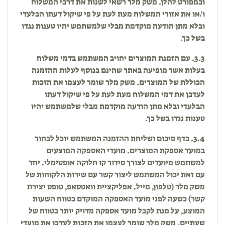
וכמפורט להלן. משק מלר רשאי לשנות את דרכי המשלוח
ו/או את אזורי המשלוח מעת לעת על פי שיקול דעתו הבלעדי
ובלא מתן הודעה מוקדמת מבלי שלמשתמש יהיו טענות נגדו
בשל כך.
3.3. עם הזמנת המוצרים יחויב המשתמש בדמי משלוח
בעלות אשר מופיעה באתר שהינם בנוסף לעלות ההזמנה
הכוללת של המוצרים. משק מלר שומר לעצמו את הזכות
לעדכן את דמי המשלוח מעת לעת על פי שיקול דעתו
הבלעדי ובלא מתן הודעה מוקדמת מבלי שלמשתמש יהיו
טענות נגדו בשל כך.
3.4. בדף סיכום ושליחת ההזמנה המשתמש יוכל לבחור
במועד אספקת המוצרים. מועדי האספקה המוצעים
למשתמש מיועדים לצורך סידור קו חלוקה אופטימלי. יחד
עם זאת יכול המשתמש ליצור קשר עם שירות הלקוחות של
משק מלר (טלפון, מייל. אפליקציית וואטסאפ, טופס יצירת
קשר) כשעה לפני מועד האספקה המוקדם בטווח השעות
המוצע, על מנת לקבל מועד אספקה מדויק יותר בטווח של
שעתיים. משק מלר שומר לעצמו את הזכות לעדכן את מועדי